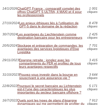
14/1/2026
ChatGPT France : comparatif complet des
1 001
offres ChatGPT 5 ULTRA, 4 MAXI et 4 pour
cliques
les professionnels
27/10/2024
Les enjeux éthiques liés à l'utilisation de
8 478
GPT-5 dans le domaine de la rédaction
cliques
30/7/2024
Les avantages du Liechtenstein comme
2 425
destination bancaire pour les entrepreneurs
cliques
20/5/2024
Stockage et préparation de commandes: les
7 701
avantages des services logistiques d'Etxe
cliques
Logistika
29/11/2023
Epargne retraite : jonglez avec les
3 415
compartiments du PER et profitez de tous
cliques
leurs avantages respectifs
31/10/2023
Pouvez-vous investir dans la bourse en
3 644
souscrivant à une assurance-vie ?
cliques
22/8/2022
Pourquoi le secret bancaire au Lichtenstein
5 171
est-il l'une des caractéristiques les plus
cliques
importantes du secteur bancaire offshore ?
16/7/2022
Quels sont les types de plans d'épargne
7 912
dynamiques qui me permettent de profiter du
cliques